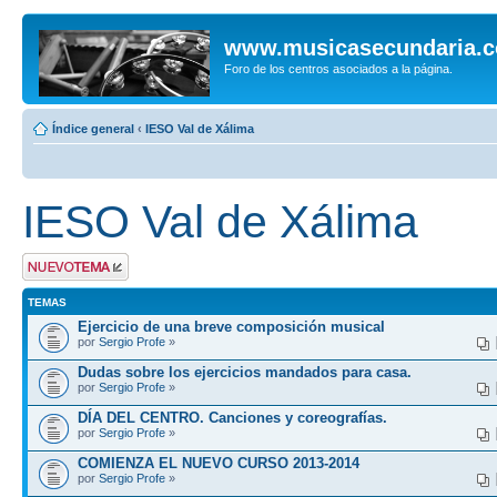
www.musicasecundaria.
Foro de los centros asociados a la página.
Índice general
‹
IESO Val de Xálima
IESO Val de Xálima
Publicar un nuevo
tema
TEMAS
Ejercicio de una breve composición musical
por
Sergio Profe
»
Dudas sobre los ejercicios mandados para casa.
por
Sergio Profe
»
DÍA DEL CENTRO. Canciones y coreografías.
por
Sergio Profe
»
COMIENZA EL NUEVO CURSO 2013-2014
por
Sergio Profe
»