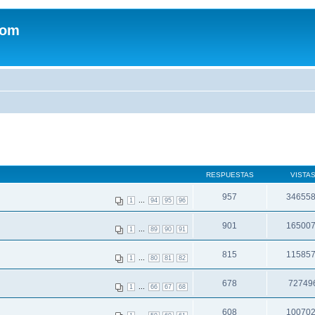
com
RESPUESTAS
VISTA
957
34655
...
1
94
95
96
901
16500
...
1
89
90
91
815
11585
...
1
80
81
82
678
72749
...
1
66
67
68
608
10070