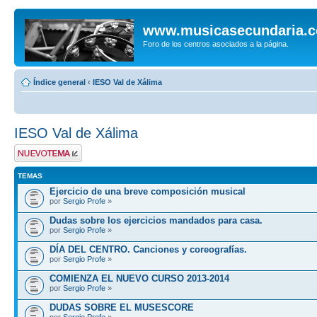
www.musicasecundaria.
Foro de los centros asociados a la página.
Índice general
‹
IESO Val de Xálima
IESO Val de Xálima
Publicar un nuevo
tema
TEMAS
Ejercicio de una breve composición musical
por
Sergio Profe
»
Dudas sobre los ejercicios mandados para casa.
por
Sergio Profe
»
DÍA DEL CENTRO. Canciones y coreografías.
por
Sergio Profe
»
COMIENZA EL NUEVO CURSO 2013-2014
por
Sergio Profe
»
DUDAS SOBRE EL MUSESCORE