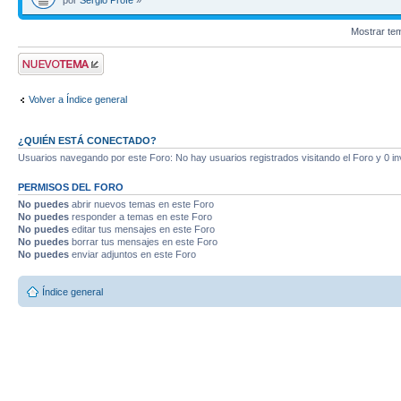
por
Sergio Profe
»
Mostrar te
Publicar un nuevo
tema
Volver a Índice general
¿QUIÉN ESTÁ CONECTADO?
Usuarios navegando por este Foro: No hay usuarios registrados visitando el Foro y 0 in
PERMISOS DEL FORO
No puedes
abrir nuevos temas en este Foro
No puedes
responder a temas en este Foro
No puedes
editar tus mensajes en este Foro
No puedes
borrar tus mensajes en este Foro
No puedes
enviar adjuntos en este Foro
Índice general