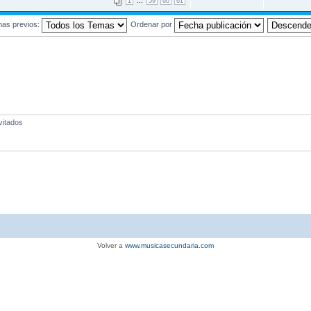
...
1
59
60
61
mas previos:
Ordenar por
vitados
Volver a
www.musicasecundaria.com