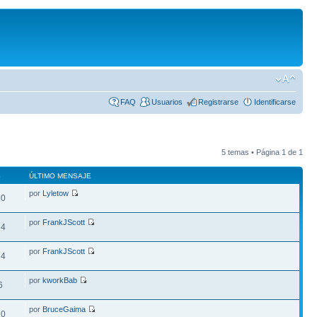
FAQ
Usuarios
Registrarse
Identificarse
5 temas • Página
1
de
1
S
ÚLTIMO MENSAJE
por
Lyletow
80
por
FrankJScott
74
por
FrankJScott
74
por
kworkBab
6
por
BruceGaima
20