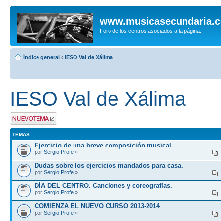
www.musicasecundaria.
Foro de los centros asociados a la página.
Índice general
‹
IESO Val de Xálima
IESO Val de Xálima
Publicar un nuevo
tema
TEMAS
Ejercicio de una breve composición musical
por
Sergio Profe
»
Dudas sobre los ejercicios mandados para casa.
por
Sergio Profe
»
DÍA DEL CENTRO. Canciones y coreografías.
por
Sergio Profe
»
COMIENZA EL NUEVO CURSO 2013-2014
por
Sergio Profe
»