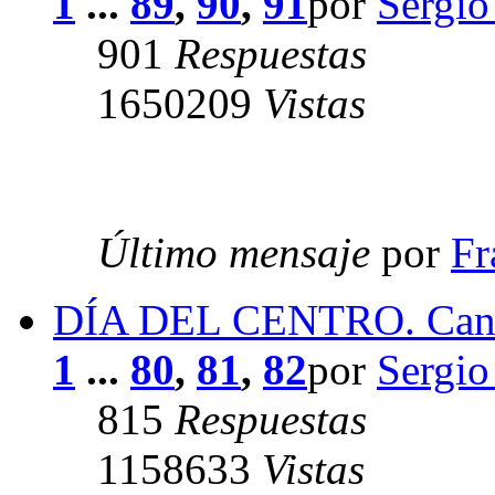
1
...
89
,
90
,
91
por
Sergio
901
Respuestas
1650209
Vistas
Último mensaje
por
Fr
DÍA DEL CENTRO. Cancio
1
...
80
,
81
,
82
por
Sergio
815
Respuestas
1158633
Vistas