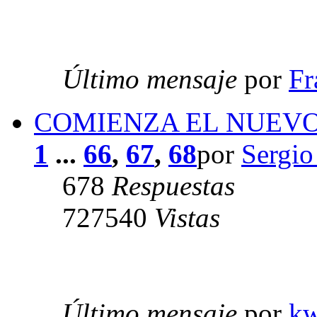
Último mensaje
por
Fr
COMIENZA EL NUEVO 
1
...
66
,
67
,
68
por
Sergio
678
Respuestas
727540
Vistas
Último mensaje
por
k