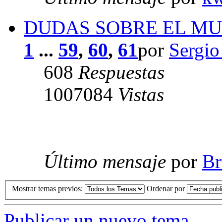
DUDAS SOBRE EL M
1
...
59
,
60
,
61
por
Sergio
608
Respuestas
1007084
Vistas
Último mensaje
por
Br
Mostrar temas previos:
Ordenar por
Publicar un nuevo tema