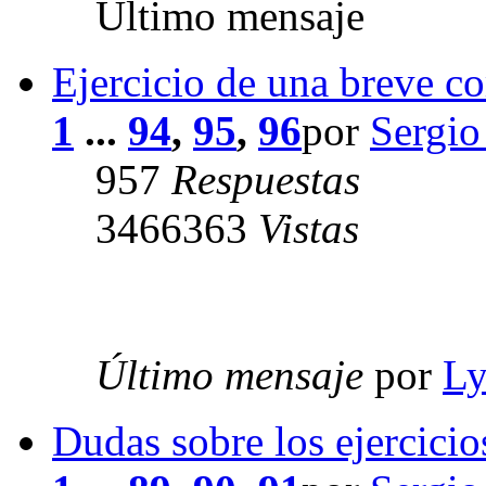
Último mensaje
Ejercicio de una breve c
1
...
94
,
95
,
96
por
Sergio
957
Respuestas
3466363
Vistas
Último mensaje
por
Ly
Dudas sobre los ejercici