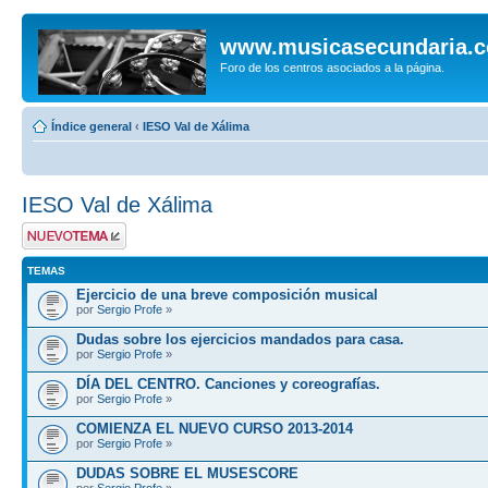
www.musicasecundaria.
Foro de los centros asociados a la página.
Índice general
‹
IESO Val de Xálima
IESO Val de Xálima
Publicar un nuevo
tema
TEMAS
Ejercicio de una breve composición musical
por
Sergio Profe
»
Dudas sobre los ejercicios mandados para casa.
por
Sergio Profe
»
DÍA DEL CENTRO. Canciones y coreografías.
por
Sergio Profe
»
COMIENZA EL NUEVO CURSO 2013-2014
por
Sergio Profe
»
DUDAS SOBRE EL MUSESCORE