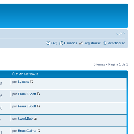
FAQ
Usuarios
Registrarse
Identificarse
5 temas • Página
1
de
1
S
ÚLTIMO MENSAJE
por
Lyletow
25
por
FrankJScott
46
por
FrankJScott
46
por
kworkBab
7
por
BruceGaima
61