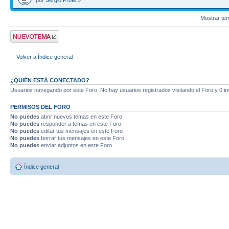
por
Sergio Profe
»
Mostrar te
Publicar un nuevo
tema
Volver a Índice general
¿QUIÉN ESTÁ CONECTADO?
Usuarios navegando por este Foro: No hay usuarios registrados visitando el Foro y 0 in
PERMISOS DEL FORO
No puedes
abrir nuevos temas en este Foro
No puedes
responder a temas en este Foro
No puedes
editar tus mensajes en este Foro
No puedes
borrar tus mensajes en este Foro
No puedes
enviar adjuntos en este Foro
Índice general