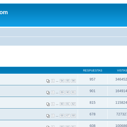
com
RESPUESTAS
VISTA
957
34645
...
1
94
95
96
901
16491
...
1
89
90
91
815
11582
...
1
80
81
82
678
72732
...
1
66
67
68
608
10068