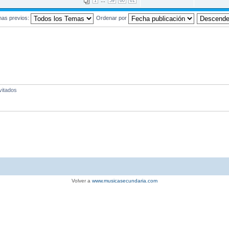
...
1
59
60
61
mas previos:
Ordenar por
vitados
Volver a
www.musicasecundaria.com