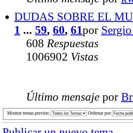
DUDAS SOBRE EL M
1
...
59
,
60
,
61
por
Sergio
608
Respuestas
1006902
Vistas
Último mensaje
por
Br
Mostrar temas previos:
Ordenar por
Publicar un nuevo tema