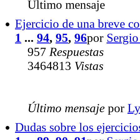
Último mensaje
Ejercicio de una breve c
1
...
94
,
95
,
96
por
Sergio
957
Respuestas
3464813
Vistas
Último mensaje
por
Ly
Dudas sobre los ejercici