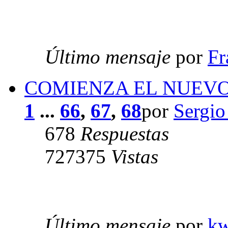
Último mensaje
por
Fr
COMIENZA EL NUEVO 
1
...
66
,
67
,
68
por
Sergio
678
Respuestas
727375
Vistas
Último mensaje
por
k