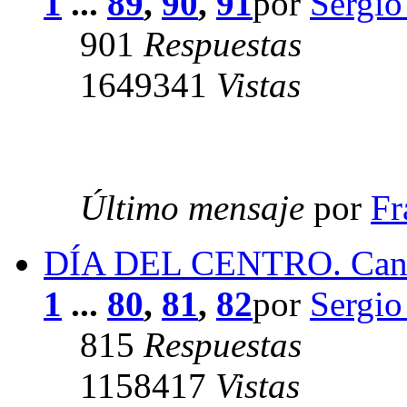
1
...
89
,
90
,
91
por
Sergio
901
Respuestas
1649341
Vistas
Último mensaje
por
Fr
DÍA DEL CENTRO. Cancio
1
...
80
,
81
,
82
por
Sergio
815
Respuestas
1158417
Vistas