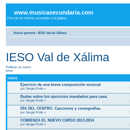
www.musicasecundaria.com
Foro de los centros asociados a la página.
Índice general
‹
IESO Val de Xálima
IESO Val de Xálima
Publicar un nuevo
tema
TEMAS
Ejercicio de una breve composición musical
por
Sergio Profe
»
Dudas sobre los ejercicios mandados para casa.
por
Sergio Profe
»
DÍA DEL CENTRO. Canciones y coreografías.
por
Sergio Profe
»
COMIENZA EL NUEVO CURSO 2013-2014
por
Sergio Profe
»