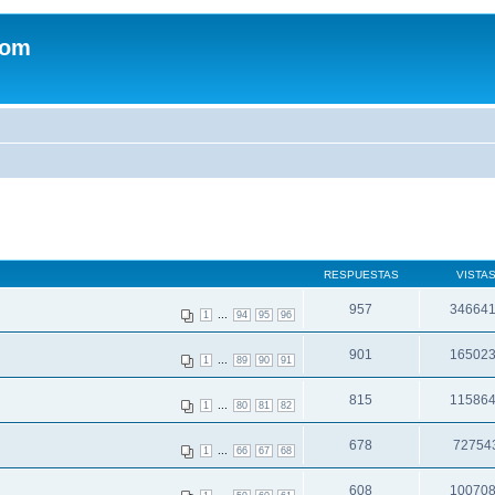
com
RESPUESTAS
VISTA
957
34664
...
1
94
95
96
901
16502
...
1
89
90
91
815
11586
...
1
80
81
82
678
72754
...
1
66
67
68
608
10070