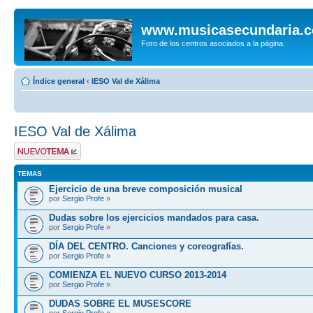
www.musicasecundaria.
Foro de los centros asociados a la página.
Índice general
‹
IESO Val de Xálima
IESO Val de Xálima
Publicar un nuevo
tema
TEMAS
Ejercicio de una breve composición musical
por
Sergio Profe
»
Dudas sobre los ejercicios mandados para casa.
por
Sergio Profe
»
DÍA DEL CENTRO. Canciones y coreografías.
por
Sergio Profe
»
COMIENZA EL NUEVO CURSO 2013-2014
por
Sergio Profe
»
DUDAS SOBRE EL MUSESCORE