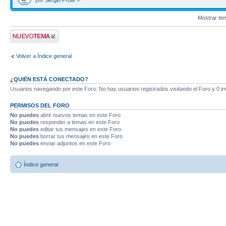
por
Sergio Profe
»
Mostrar te
Publicar un nuevo
tema
Volver a Índice general
¿QUIÉN ESTÁ CONECTADO?
Usuarios navegando por este Foro: No hay usuarios registrados visitando el Foro y 0 in
PERMISOS DEL FORO
No puedes
abrir nuevos temas en este Foro
No puedes
responder a temas en este Foro
No puedes
editar tus mensajes en este Foro
No puedes
borrar tus mensajes en este Foro
No puedes
enviar adjuntos en este Foro
Índice general