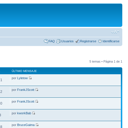
FAQ
Usuarios
Registrarse
Identificarse
5 temas • Página
1
de
1
S
ÚLTIMO MENSAJE
por
Lyletow
11
por
FrankJScott
32
por
FrankJScott
40
por
kworkBab
3
por
BruceGaima
88