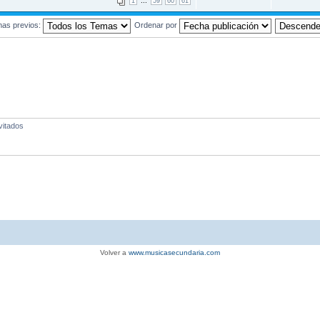
...
1
59
60
61
mas previos:
Ordenar por
vitados
Volver a
www.musicasecundaria.com