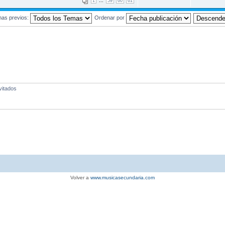
...
1
59
60
61
mas previos:
Ordenar por
vitados
Volver a
www.musicasecundaria.com