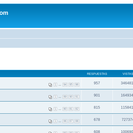
com
RESPUESTAS
VISTA
957
34648
...
1
94
95
96
901
16493
...
1
89
90
91
815
11584
...
1
80
81
82
678
72737
...
1
66
67
68
608
10069