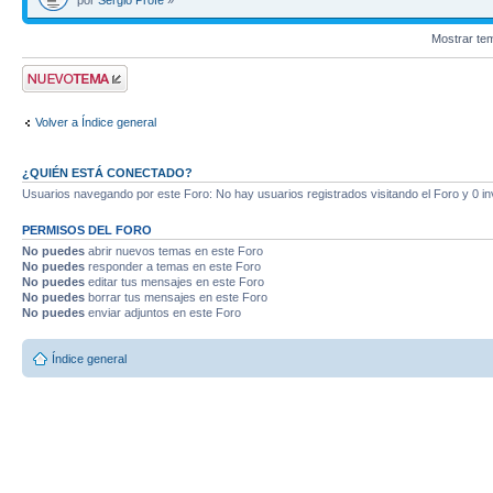
por
Sergio Profe
»
Mostrar te
Publicar un nuevo
tema
Volver a Índice general
¿QUIÉN ESTÁ CONECTADO?
Usuarios navegando por este Foro: No hay usuarios registrados visitando el Foro y 0 in
PERMISOS DEL FORO
No puedes
abrir nuevos temas en este Foro
No puedes
responder a temas en este Foro
No puedes
editar tus mensajes en este Foro
No puedes
borrar tus mensajes en este Foro
No puedes
enviar adjuntos en este Foro
Índice general