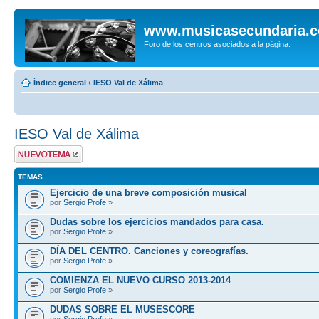
www.musicasecundaria.
Foro de los centros asociados a la página.
Índice general
‹
IESO Val de Xálima
IESO Val de Xálima
Publicar un nuevo
tema
TEMAS
Ejercicio de una breve composición musical
por
Sergio Profe
»
Dudas sobre los ejercicios mandados para casa.
por
Sergio Profe
»
DÍA DEL CENTRO. Canciones y coreografías.
por
Sergio Profe
»
COMIENZA EL NUEVO CURSO 2013-2014
por
Sergio Profe
»
DUDAS SOBRE EL MUSESCORE