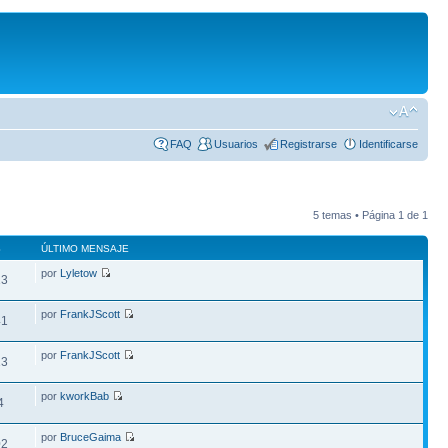
FAQ
Usuarios
Registrarse
Identificarse
5 temas • Página
1
de
1
S
ÚLTIMO MENSAJE
por
Lyletow
13
por
FrankJScott
41
por
FrankJScott
13
por
kworkBab
4
por
BruceGaima
02