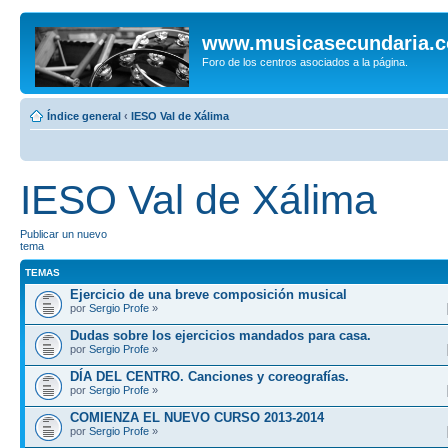
www.musicasecundaria.
Foro de los centros asociados a la página.
Índice general
‹
IESO Val de Xálima
IESO Val de Xálima
Publicar un nuevo
tema
TEMAS
Ejercicio de una breve composición musical
por
Sergio Profe
»
Dudas sobre los ejercicios mandados para casa.
por
Sergio Profe
»
DÍA DEL CENTRO. Canciones y coreografías.
por
Sergio Profe
»
COMIENZA EL NUEVO CURSO 2013-2014
por
Sergio Profe
»