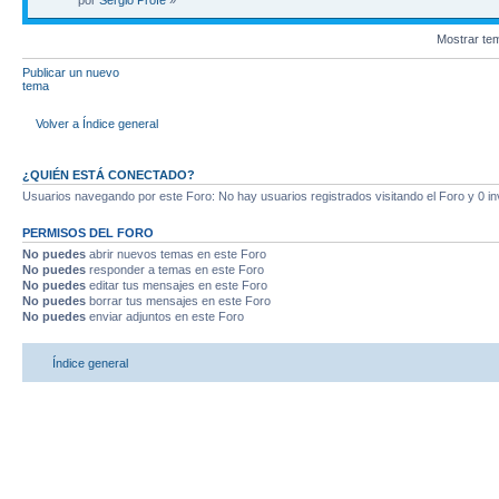
por
Sergio Profe
»
Mostrar te
Publicar un nuevo
tema
Volver a Índice general
¿QUIÉN ESTÁ CONECTADO?
Usuarios navegando por este Foro: No hay usuarios registrados visitando el Foro y 0 in
PERMISOS DEL FORO
No puedes
abrir nuevos temas en este Foro
No puedes
responder a temas en este Foro
No puedes
editar tus mensajes en este Foro
No puedes
borrar tus mensajes en este Foro
No puedes
enviar adjuntos en este Foro
Índice general