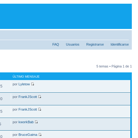
FAQ
Usuarios
Registrarse
Identificarse
5 temas • Página
1
de
1
S
ÚLTIMO MENSAJE
por
Lyletow
75
por
FrankJScott
90
por
FrankJScott
75
por
kworkBab
5
por
BruceGaima
20