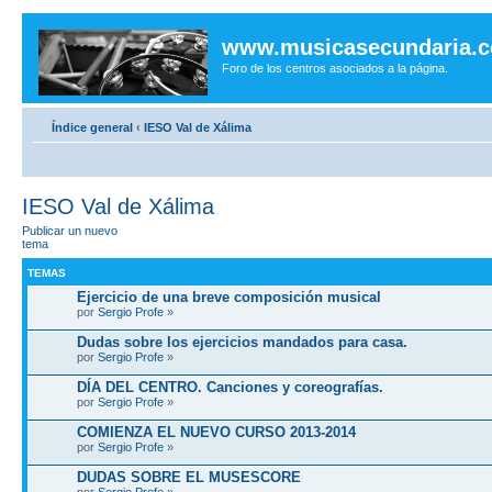
www.musicasecundaria.
Foro de los centros asociados a la página.
Índice general
‹
IESO Val de Xálima
IESO Val de Xálima
Publicar un nuevo
tema
TEMAS
Ejercicio de una breve composición musical
por
Sergio Profe
»
Dudas sobre los ejercicios mandados para casa.
por
Sergio Profe
»
DÍA DEL CENTRO. Canciones y coreografías.
por
Sergio Profe
»
COMIENZA EL NUEVO CURSO 2013-2014
por
Sergio Profe
»
DUDAS SOBRE EL MUSESCORE