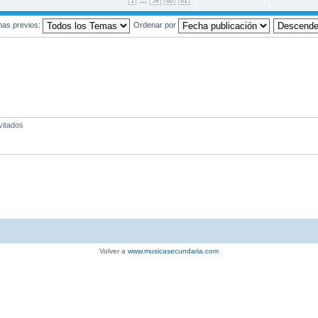
...
1
59
60
61
mas previos:
Ordenar por
vitados
Volver a
www.musicasecundaria.com