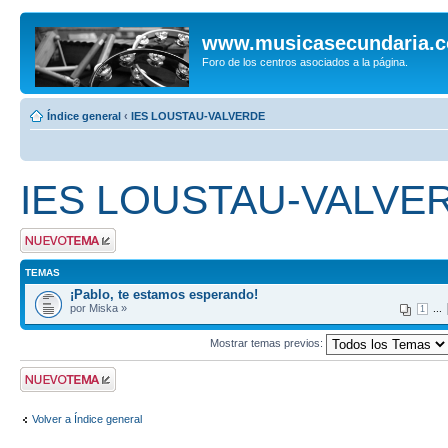
www.musicasecundaria.
Foro de los centros asociados a la página.
Índice general
‹
IES LOUSTAU-VALVERDE
IES LOUSTAU-VALVE
Publicar un nuevo
tema
TEMAS
¡Pablo, te estamos esperando!
por Miska »
...
1
Mostrar temas previos:
Publicar un nuevo
tema
Volver a Índice general