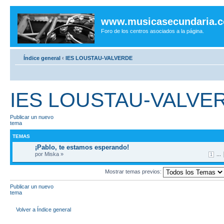
www.musicasecundaria.
Foro de los centros asociados a la página.
Índice general
‹
IES LOUSTAU-VALVERDE
IES LOUSTAU-VALVE
Publicar un nuevo
tema
TEMAS
¡Pablo, te estamos esperando!
por Miska »
...
1
Mostrar temas previos:
Publicar un nuevo
tema
Volver a Índice general