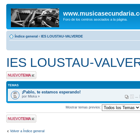
www.musicasecundaria.
Foro de los centros asociados a la página.
Índice general
‹
IES LOUSTAU-VALVERDE
IES LOUSTAU-VALVE
Publicar un nuevo
tema
TEMAS
¡Pablo, te estamos esperando!
por Miska »
...
1
Mostrar temas previos:
Publicar un nuevo
tema
Volver a Índice general