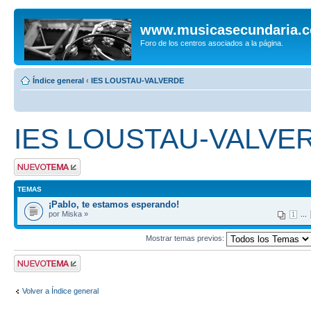
www.musicasecundaria.
Foro de los centros asociados a la página.
Índice general
‹
IES LOUSTAU-VALVERDE
IES LOUSTAU-VALVE
Publicar un nuevo
tema
TEMAS
¡Pablo, te estamos esperando!
por Miska »
...
1
Mostrar temas previos:
Publicar un nuevo
tema
Volver a Índice general