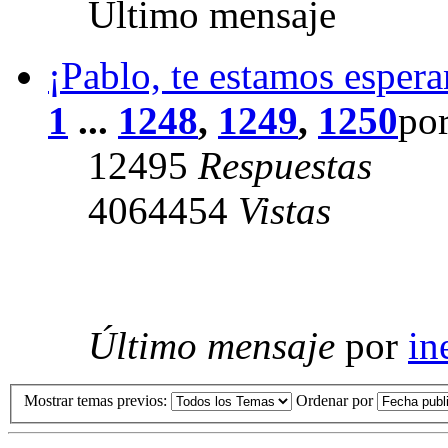
Último mensaje
¡Pablo, te estamos esper
1
...
1248
,
1249
,
1250
po
12495
Respuestas
4064454
Vistas
Último mensaje
por
in
Mostrar temas previos:
Ordenar por