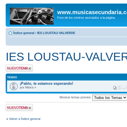
www.musicasecundaria.
Foro de los centros asociados a la página.
Índice general
‹
IES LOUSTAU-VALVERDE
IES LOUSTAU-VALVE
Publicar un nuevo
tema
TEMAS
¡Pablo, te estamos esperando!
por Miska »
...
1
Mostrar temas previos:
Publicar un nuevo
tema
Volver a Índice general