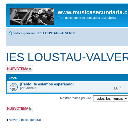
www.musicasecundaria.
Foro de los centros asociados a la página.
Índice general
‹
IES LOUSTAU-VALVERDE
IES LOUSTAU-VALVE
Publicar un nuevo
tema
TEMAS
¡Pablo, te estamos esperando!
por Miska »
...
1
Mostrar temas previos:
Publicar un nuevo
tema
Volver a Índice general