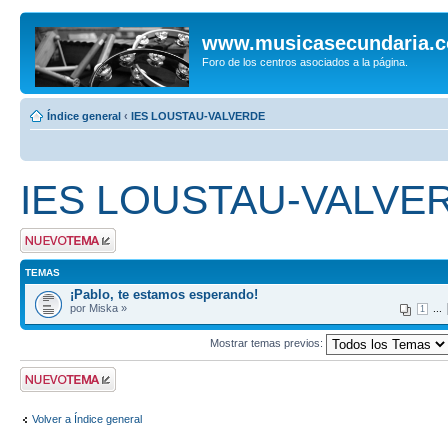
www.musicasecundaria.
Foro de los centros asociados a la página.
Índice general
‹
IES LOUSTAU-VALVERDE
IES LOUSTAU-VALVE
Publicar un nuevo
tema
TEMAS
¡Pablo, te estamos esperando!
por Miska »
...
1
Mostrar temas previos:
Publicar un nuevo
tema
Volver a Índice general