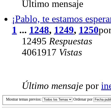
Último mensaje
¡Pablo, te estamos esper
1
...
1248
,
1249
,
1250
po
12495
Respuestas
4061917
Vistas
Último mensaje
por
in
Mostrar temas previos:
Ordenar por