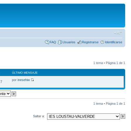
FAQ
Usuarios
Registrarse
Identificarse
1 tema • Página
1
de
1
S
ÚLTIMO MENSAJE
por
inesehiw
07
1 tema • Página
1
de
1
Saltar a: