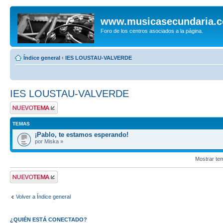
www.musicasecundaria.
Foro de los centros asociados a la página.
Índice general
‹
IES LOUSTAU-VALVERDE
IES LOUSTAU-VALVERDE
Publicar un nuevo
tema
TEMAS
¡Pablo, te estamos esperando!
por Miska »
Mostrar te
Publicar un nuevo
tema
Volver a Índice general
¿QUIÉN ESTÁ CONECTADO?