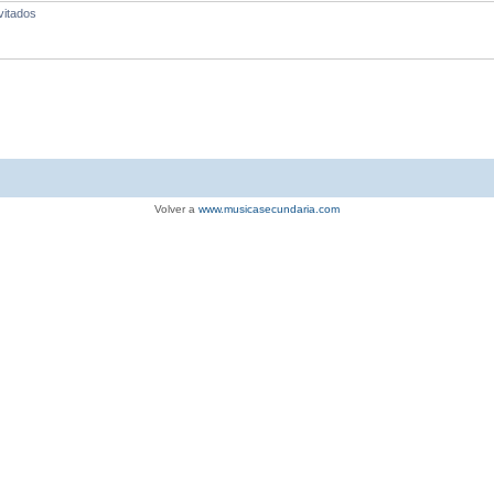
vitados
Volver a
www.musicasecundaria.com