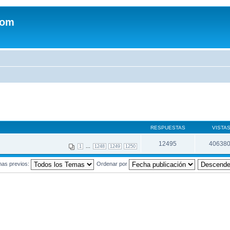
com
RESPUESTAS
VISTA
12495
40638
...
1
1248
1249
1250
mas previos:
Ordenar por