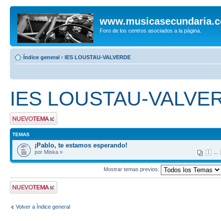
www.musicasecundaria.
Foro de los centros asociados a la página.
Índice general
‹
IES LOUSTAU-VALVERDE
IES LOUSTAU-VALVE
Publicar un nuevo
tema
TEMAS
¡Pablo, te estamos esperando!
por Miska »
...
1
Mostrar temas previos:
Publicar un nuevo
tema
Volver a Índice general