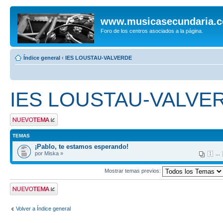
www.musicasecundaria.
Foro de los centros asociados a la página.
Índice general
‹
IES LOUSTAU-VALVERDE
IES LOUSTAU-VALVE
Publicar un nuevo
tema
TEMAS
¡Pablo, te estamos esperando!
por Miska »
...
1
Mostrar temas previos:
Publicar un nuevo
tema
Volver a Índice general