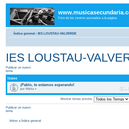
www.musicasecundaria.
Foro de los centros asociados a la página.
Índice general
‹
IES LOUSTAU-VALVERDE
IES LOUSTAU-VALVE
Publicar un nuevo
tema
TEMAS
¡Pablo, te estamos esperando!
por Miska »
...
1
Mostrar temas previos:
Publicar un nuevo
tema
Volver a Índice general