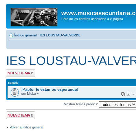
www.musicasecundaria.
Foro de los centros asociados a la página.
Índice general
‹
IES LOUSTAU-VALVERDE
IES LOUSTAU-VALVE
Publicar un nuevo
tema
TEMAS
¡Pablo, te estamos esperando!
por Miska »
...
1
Mostrar temas previos:
Publicar un nuevo
tema
Volver a Índice general