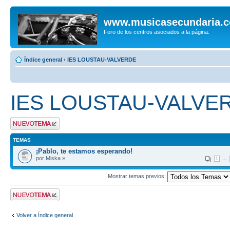
www.musicasecundaria.
Foro de los centros asociados a la página.
Índice general
‹
IES LOUSTAU-VALVERDE
IES LOUSTAU-VALVE
Publicar un nuevo
tema
TEMAS
¡Pablo, te estamos esperando!
por Miska »
...
1
Mostrar temas previos:
Publicar un nuevo
tema
Volver a Índice general