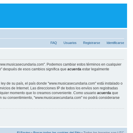
FAQ
Usuarios
Registrarse
Identificarse
se "www.musicasecundaria.com". Podemos cambiar estos términos en cualquier
m" después de esos cambios significa que
acuerda
estar legalmente
r ley de su país, el país donde "www.musicasecundaria.com" está instalado o
cios de Internet. Las direcciones IP de todos los envíos son registradas
ualquier momento que lo creamos conveniente. Como usuario
acuerda
que
sin su consentimiento, "www.musicasecundaria.com" no podrá considerarse
El Equipo
•
Borrar todas las cookies del Sitio
• Todos los horarios son UTC