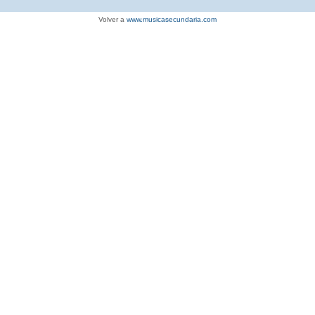
Volver a
www.musicasecundaria.com