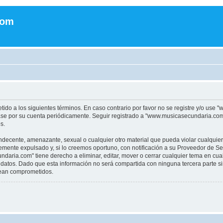
com
tido a los siguientes términos. En caso contrario por favor no se registre y/o u
sase por su cuenta periódicamente. Seguir registrado a "www.musicasecundaria.co
s.
indecente, amenazante, sexual o cualquier otro material que pueda violar cualquie
nte expulsado y, si lo creemos oportuno, con notificación a su Proveedor de Servi
aria.com" tiene derecho a eliminar, editar, mover o cerrar cualquier tema en c
datos. Dado que esta información no será compartida con ninguna tercera parte 
sean comprometidos.