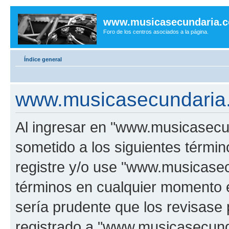
www.musicasecundaria.
Foro de los centros asociados a la página.
Índice general
www.musicasecundaria.
Al ingresar en "www.musicasec
sometido a los siguientes términ
registre y/o use "www.musicas
términos en cualquier momento e
sería prudente que los revisase
registrado a "www.musicasecun