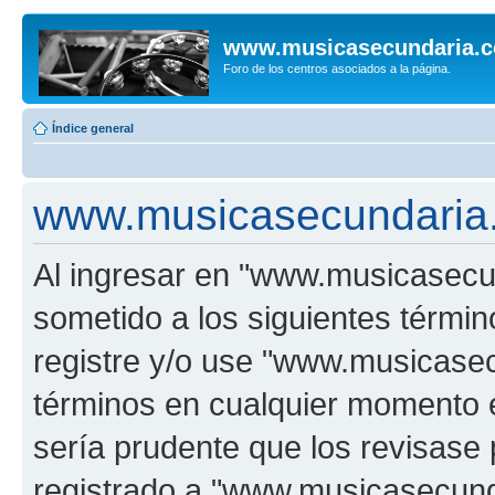
www.musicasecundaria.
Foro de los centros asociados a la página.
Índice general
www.musicasecundaria.
Al ingresar en "www.musicasec
sometido a los siguientes términ
registre y/o use "www.musicas
términos en cualquier momento e
sería prudente que los revisase
registrado a "www.musicasecun