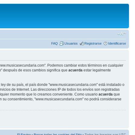
FAQ
Usuarios
Registrarse
Identificarse
se "www.musicasecundaria.com". Podemos cambiar estos términos en cualquier
m" después de esos cambios significa que
acuerda
estar legalmente
r ley de su país, el país donde "www.musicasecundaria.com" está instalado o
cios de Internet. Las direcciones IP de todos los envíos son registradas
ualquier momento que lo creamos conveniente. Como usuario
acuerda
que
sin su consentimiento, "www.musicasecundaria.com" no podrá considerarse
El Equipo
•
Borrar todas las cookies del Sitio
• Todos los horarios son UTC