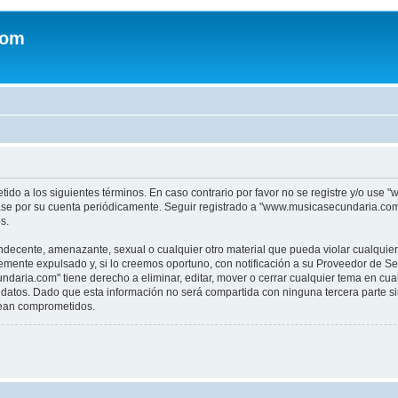
com
tido a los siguientes términos. En caso contrario por favor no se registre y/o u
sase por su cuenta periódicamente. Seguir registrado a "www.musicasecundaria.co
s.
indecente, amenazante, sexual o cualquier otro material que pueda violar cualquie
nte expulsado y, si lo creemos oportuno, con notificación a su Proveedor de Servi
aria.com" tiene derecho a eliminar, editar, mover o cerrar cualquier tema en c
datos. Dado que esta información no será compartida con ninguna tercera parte 
sean comprometidos.