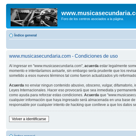
www.musicasecundaria.
Foro de los centros asociados a la página.
Índice general
www.musicasecundaria.com - Condiciones de uso
Al ingresar en "www.musicasecundaria.com",
acuerda
estar legalmente some
momento e intentaríamos avisarle, sin embargo sería prudente que los revi
sometido a esos nuevos términos tal como fueron actualizados y/o reformado
Acuerda
no enviar ningun contenido abusivo, obsceno, vulgar, difamatorio, 
Leyes Internacionales. Hacer eso provocará que sea inmediata y permanenteme
como ayuda para reforzar estas condiciones.
Acuerda
que "www.musicasecund
cualquier información que haya ingresado será almacenada en una base de 
responsable por cualquier intento de hacking que conlleve a que los datos 
Volver a identificarse