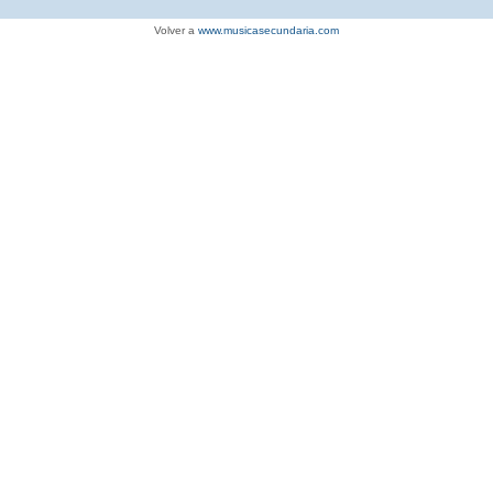
Volver a
www.musicasecundaria.com