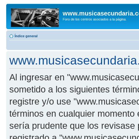
www.musicasecundaria.
Foro de los centros asociados a la página.
Índice general
www.musicasecundaria.
Al ingresar en "www.musicasec
sometido a los siguientes términ
registre y/o use "www.musicas
términos en cualquier momento e
sería prudente que los revisase
registrado a "www.musicasecun