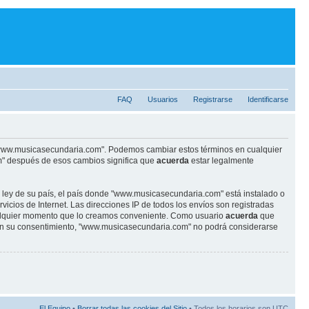
FAQ
Usuarios
Registrarse
Identificarse
se "www.musicasecundaria.com". Podemos cambiar estos términos en cualquier
m" después de esos cambios significa que
acuerda
estar legalmente
r ley de su país, el país donde "www.musicasecundaria.com" está instalado o
cios de Internet. Las direcciones IP de todos los envíos son registradas
ualquier momento que lo creamos conveniente. Como usuario
acuerda
que
sin su consentimiento, "www.musicasecundaria.com" no podrá considerarse
El Equipo
•
Borrar todas las cookies del Sitio
• Todos los horarios son UTC