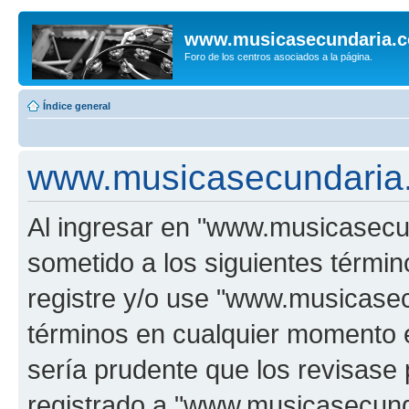
www.musicasecundaria.
Foro de los centros asociados a la página.
Índice general
www.musicasecundaria.
Al ingresar en "www.musicasec
sometido a los siguientes términ
registre y/o use "www.musicas
términos en cualquier momento e
sería prudente que los revisase
registrado a "www.musicasecun