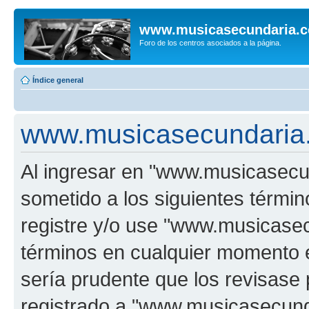
www.musicasecundaria.
Foro de los centros asociados a la página.
Índice general
www.musicasecundaria.
Al ingresar en "www.musicasec
sometido a los siguientes términ
registre y/o use "www.musicas
términos en cualquier momento e
sería prudente que los revisase
registrado a "www.musicasecun