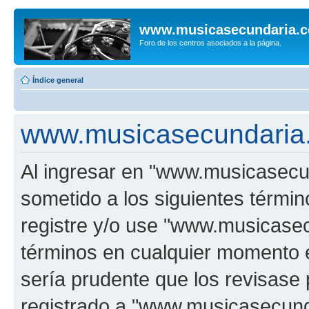
www.musicasecundaria.
Foro de los centros asociados a la página.
Índice general
www.musicasecundaria.
Al ingresar en "www.musicasec
sometido a los siguientes términ
registre y/o use "www.musicas
términos en cualquier momento e
sería prudente que los revisase
registrado a "www.musicasecun