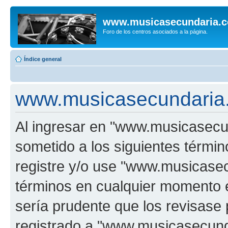
www.musicasecundaria.
Foro de los centros asociados a la página.
Índice general
www.musicasecundaria.
Al ingresar en "www.musicasec
sometido a los siguientes términ
registre y/o use "www.musicas
términos en cualquier momento e
sería prudente que los revisase
registrado a "www.musicasecun