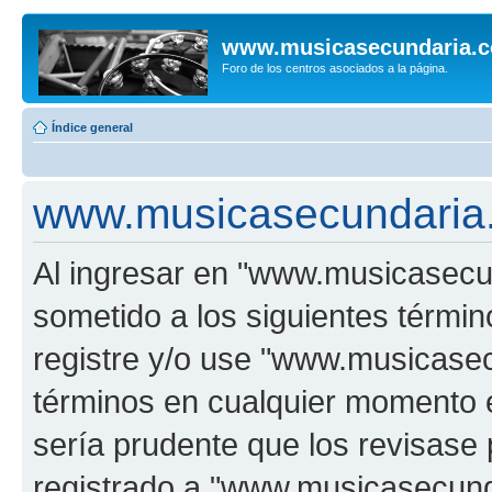
www.musicasecundaria.
Foro de los centros asociados a la página.
Índice general
www.musicasecundaria.
Al ingresar en "www.musicasec
sometido a los siguientes términ
registre y/o use "www.musicas
términos en cualquier momento e
sería prudente que los revisase
registrado a "www.musicasecun