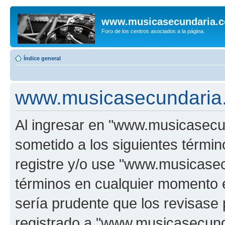
www.musicasecundaria.
Foro de los centros asociados a la página.
Índice general
www.musicasecundaria.
Al ingresar en "www.musicasec
sometido a los siguientes términ
registre y/o use "www.musicas
términos en cualquier momento e
sería prudente que los revisase
registrado a "www.musicasecun