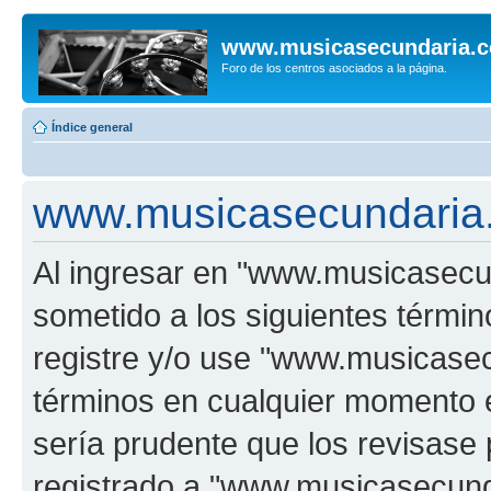
www.musicasecundaria.
Foro de los centros asociados a la página.
Índice general
www.musicasecundaria.
Al ingresar en "www.musicasec
sometido a los siguientes términ
registre y/o use "www.musicas
términos en cualquier momento e
sería prudente que los revisase
registrado a "www.musicasecun