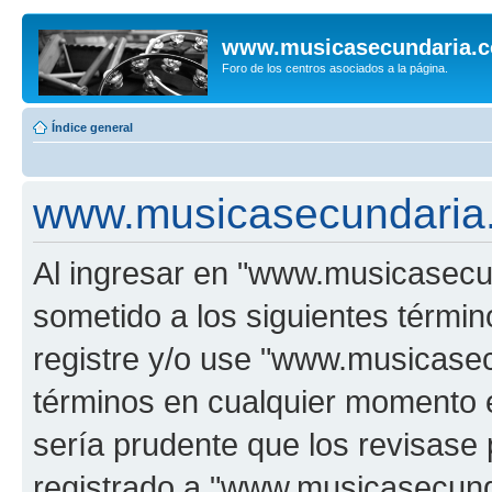
www.musicasecundaria.
Foro de los centros asociados a la página.
Índice general
www.musicasecundaria.
Al ingresar en "www.musicasec
sometido a los siguientes términ
registre y/o use "www.musicas
términos en cualquier momento e
sería prudente que los revisase
registrado a "www.musicasecun