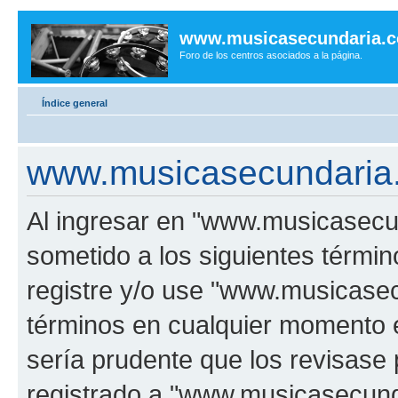
www.musicasecundaria.
Foro de los centros asociados a la página.
Índice general
www.musicasecundaria.
Al ingresar en "www.musicasec
sometido a los siguientes términ
registre y/o use "www.musicas
términos en cualquier momento e
sería prudente que los revisase
registrado a "www.musicasecun