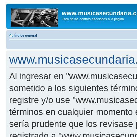
www.musicasecundaria.
Foro de los centros asociados a la página.
Índice general
www.musicasecundaria.
Al ingresar en "www.musicasec
sometido a los siguientes términ
registre y/o use "www.musicas
términos en cualquier momento e
sería prudente que los revisase
registrado a "www.musicasecun