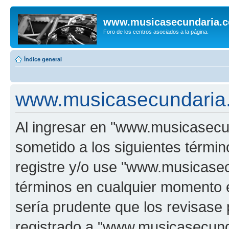
www.musicasecundaria.
Foro de los centros asociados a la página.
Índice general
www.musicasecundaria.
Al ingresar en "www.musicasec
sometido a los siguientes términ
registre y/o use "www.musicas
términos en cualquier momento e
sería prudente que los revisase
registrado a "www.musicasecun