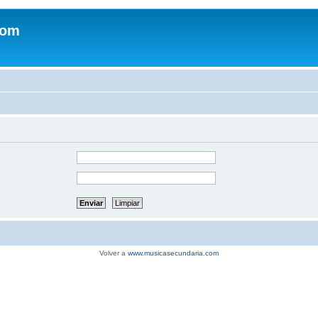
com
Volver a
www.musicasecundaria.com