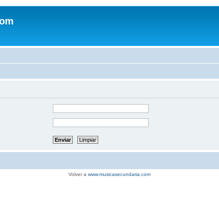
com
Volver a
www.musicasecundaria.com