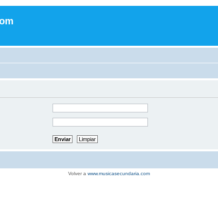
com
Volver a
www.musicasecundaria.com