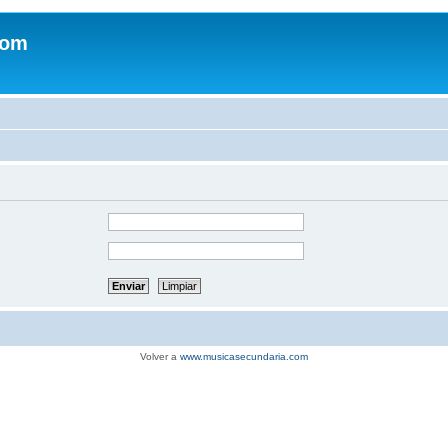
com
Volver a
www.musicasecundaria.com