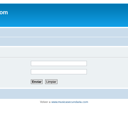
com
Volver a
www.musicasecundaria.com