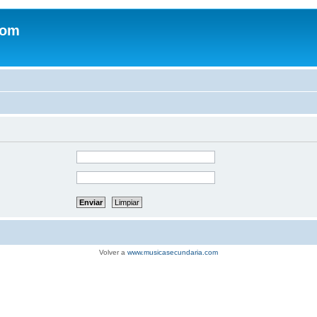
com
Volver a
www.musicasecundaria.com