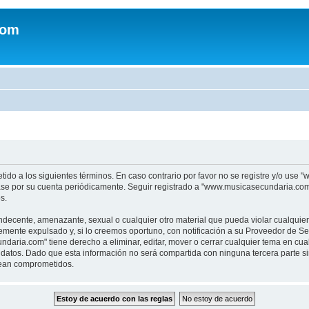
com
tido a los siguientes términos. En caso contrario por favor no se registre y/o u
sase por su cuenta periódicamente. Seguir registrado a "www.musicasecundaria.co
s.
indecente, amenazante, sexual o cualquier otro material que pueda violar cualquie
nte expulsado y, si lo creemos oportuno, con notificación a su Proveedor de Servi
aria.com" tiene derecho a eliminar, editar, mover o cerrar cualquier tema en c
datos. Dado que esta información no será compartida con ninguna tercera parte 
sean comprometidos.