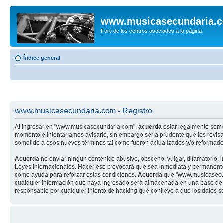
www.musicasecundaria.
Foro de los centros asociados a la página.
Índice general
www.musicasecundaria.com - Registro
Al ingresar en "www.musicasecundaria.com",
acuerda
estar legalmente some
momento e intentaríamos avisarle, sin embargo sería prudente que los revi
sometido a esos nuevos términos tal como fueron actualizados y/o reformado
Acuerda
no enviar ningun contenido abusivo, obsceno, vulgar, difamatorio, 
Leyes Internacionales. Hacer eso provocará que sea inmediata y permanenteme
como ayuda para reforzar estas condiciones.
Acuerda
que "www.musicasecund
cualquier información que haya ingresado será almacenada en una base de 
responsable por cualquier intento de hacking que conlleve a que los datos 