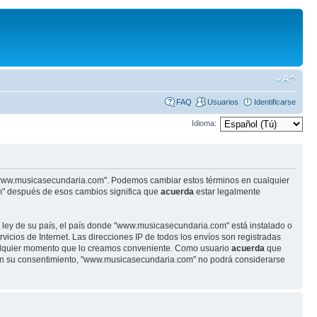
FAQ
Usuarios
Identificarse
Idioma:
se "www.musicasecundaria.com". Podemos cambiar estos términos en cualquier
m" después de esos cambios significa que
acuerda
estar legalmente
r ley de su país, el país donde "www.musicasecundaria.com" está instalado o
cios de Internet. Las direcciones IP de todos los envíos son registradas
ualquier momento que lo creamos conveniente. Como usuario
acuerda
que
sin su consentimiento, "www.musicasecundaria.com" no podrá considerarse