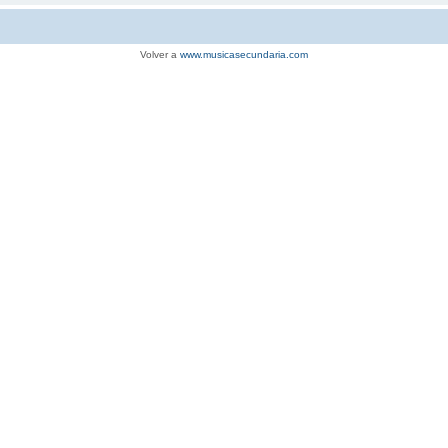
Volver a
www.musicasecundaria.com